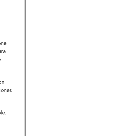
ene
ura
y
on
ciones
le.