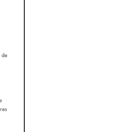
s de
e
res