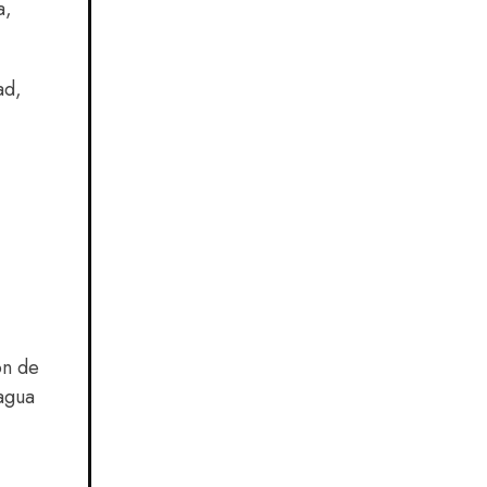
a,
ad,
ón de
 agua