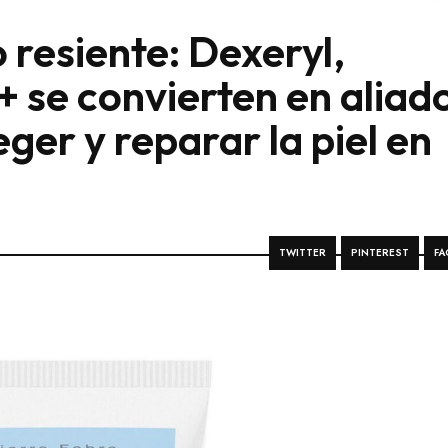
 lo resiente: Dexeryl,
 se convierten en aliad
ger y reparar la piel en
TWITTER
PINTEREST
FA