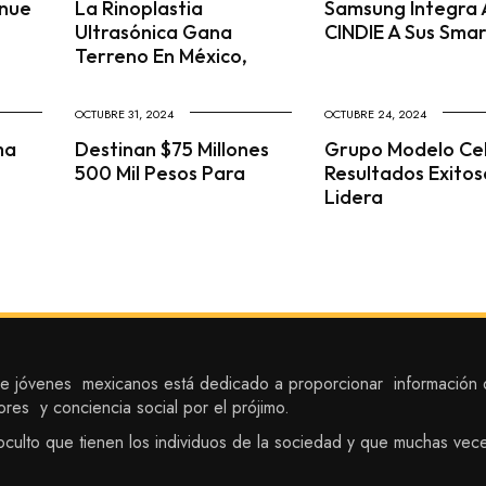
enue
La Rinoplastia
Samsung Integra 
Ultrasónica Gana
CINDIE A Sus Sma
Terreno En México,
OCTUBRE 31, 2024
OCTUBRE 24, 2024
ma
Destinan $75 Millones
Grupo Modelo Ce
500 Mil Pesos Para
Resultados Exitos
Lidera
 jóvenes mexicanos está dedicado a proporcionar información de
ores y conciencia social por el prójimo.
to oculto que tienen los individuos de la sociedad y que muchas vec