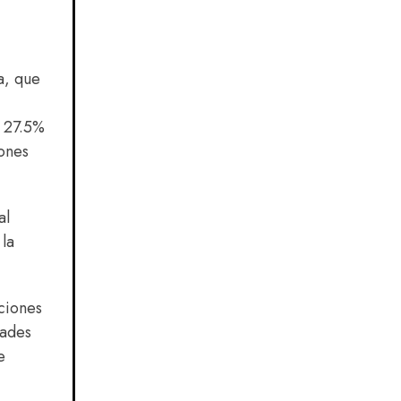
a, que
n 27.5%
lones
al
 la
cciones
dades
e