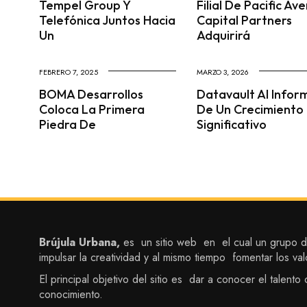
Tempel Group Y
Filial De Pacific Av
Telefónica Juntos Hacia
Capital Partners
Un
Adquirirá
FEBRERO 7, 2025
MARZO 3, 2026
BOMA Desarrollos
Datavault AI Infor
Coloca La Primera
De Un Crecimiento
Piedra De
Significativo
Brújula Urbana,
es un sitio web en el cual un grupo de
impulsar la creatividad y al mismo tiempo fomentar los val
El principal objetivo del sitio es dar a conocer el talen
conocimiento.