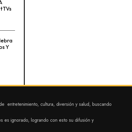
A
rtTVs
lebra
os Y
 entretenimiento, cultura, diversión y salud, buscando
es es ignorado, logrando con esto su difusión y