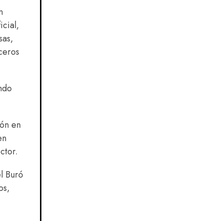
n
cial,
sas,
oceros
ando
ión en
en
ctor.
l Buró
os,