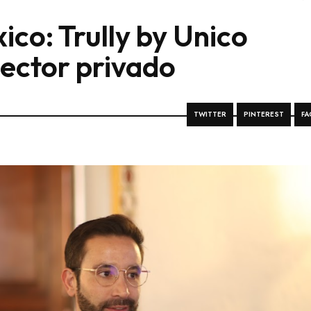
ico: Trully by Unico
sector privado
TWITTER
PINTEREST
FA