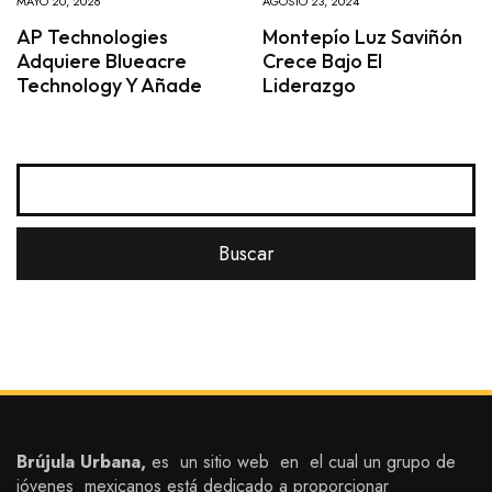
MAYO 20, 2026
AGOSTO 23, 2024
AP Technologies
Montepío Luz Saviñón
Adquiere Blueacre
Crece Bajo El
Technology Y Añade
Liderazgo
Brújula Urbana,
es un sitio web en el cual un grupo de
jóvenes mexicanos está dedicado a proporcionar