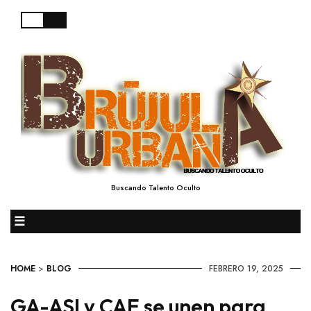
Buscando Talento Oculto
☰
HOME
>
BLOG
FEBRERO 19, 2025
GA-ASI y CAE se unen para