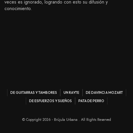
veces es ignorado, logrando con esto su difusión y
conocimiento.
DE GUITARRAS Y TAMBORES
UN RAYTE
DE DAVINCI A MOZART
DE ESFUERZOS Y SUEÑOS
PATA DE PERRO
© Copyright 2026 - Brújula Urbana . All Rights Reserved