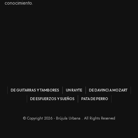
conocimiento.
DE GUITARRAS Y TAMBORES
UN RAYTE
DE DAVINCI A MOZART
DE ESFUERZOS Y SUEÑOS
PATA DE PERRO
© Copyright 2026 - Brújula Urbana . All Rights Reserved