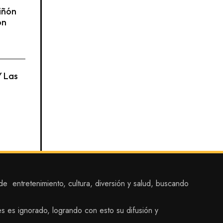
iñón
ón
Y Las
 entretenimiento, cultura, diversión y salud, buscando
es es ignorado, logrando con esto su difusión y