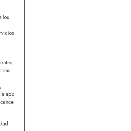
s los
rvicios
uentes,
ncias
,
 la app
lcance
udad