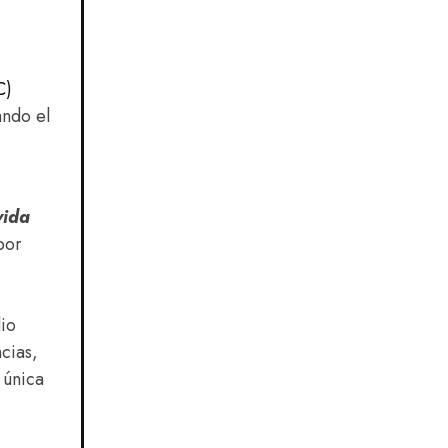
C)
ando el
vida
por
dio
cias,
 única