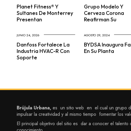
Planet Fitness® Y
Grupo Modelo Y
Sultanes De Monterrey
Cerveza Corona
Presentan
Reafirman Su
JUNIO 24, 2026
AGOSTO 29, 2024
Danfoss Fortalece La
BYDSA Inaugura Fas
Industria HVAC-R Con
En Su Planta
Soporte
Brújula Urbana,
es un sitio web en el cual un grupo de
impulsar la creatividad y al mismo tiempo fomentar los val
El principal objetivo del sitio es dar a conocer el talen
conocimiento.