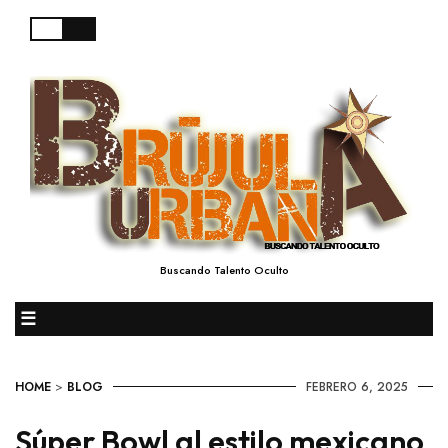
Buscando Talento Oculto
☰
HOME
>
BLOG
FEBRERO 6, 2025
Súper Bowl al estilo mexicano