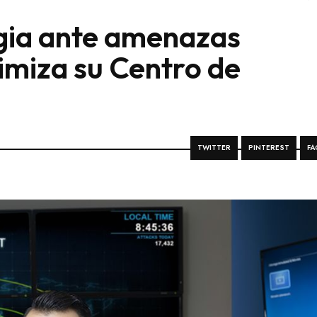
egia ante amenazas
timiza su Centro de
TWITTER
PINTEREST
FA