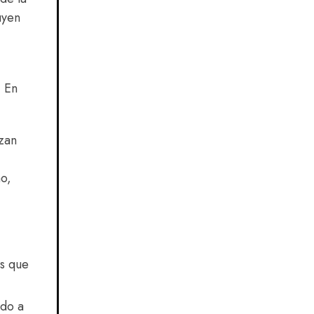
uyen
. En
izan
no,
os que
ndo a