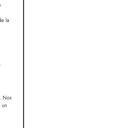
o
de la
.
o. Nos
r un