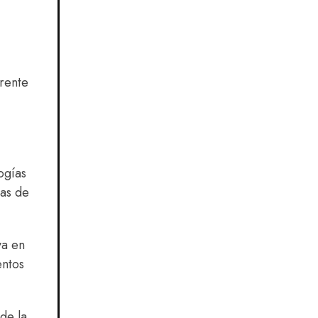
rente
ogías
las de
ya en
entos
de la