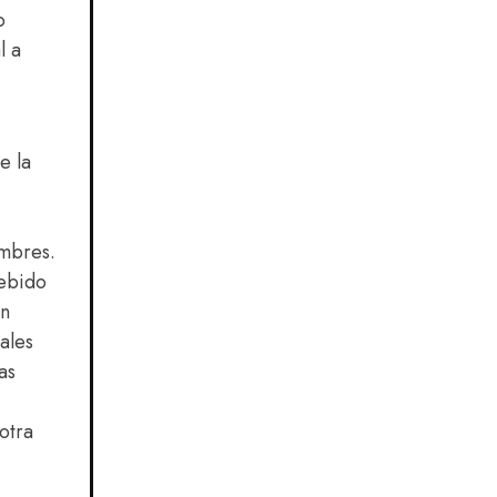
o
l a
e la
umbres.
debido
an
ales
as
otra