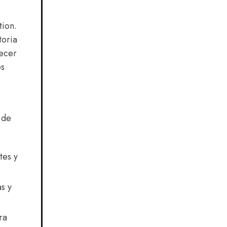
ion.
toria
lecer
os
 de
tes y
s y
ra