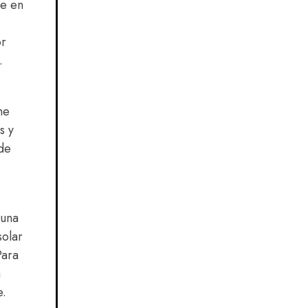
ce en
or
.
he
s y
 de
 una
solar
Para
a
e.