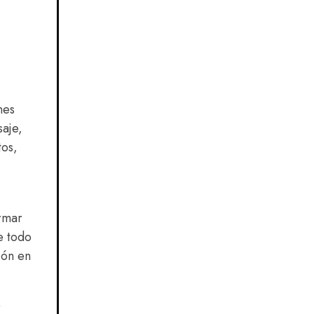
nes
saje,
tos,
rmar
e todo
ión en
r