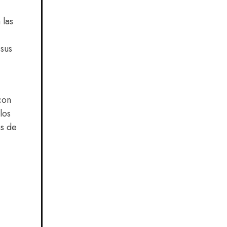
 las
 sus
con
los
as de