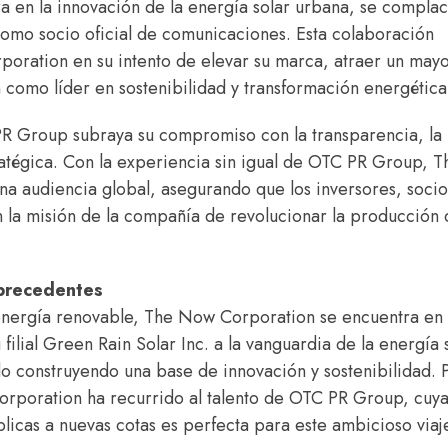
n la innovación de la energía solar urbana, se compla
 como socio oficial de comunicaciones. Esta colaboración
oration en su intento de elevar su marca, atraer un may
n como líder en sostenibilidad y transformación energética
R Group subraya su compromiso con la transparencia, la
tratégica. Con la experiencia sin igual de OTC PR Group, T
na audiencia global, asegurando que los inversores, socio
n la misión de la compañía de revolucionar la producción
 precedentes
energía renovable, The Now Corporation se encuentra en
ilial Green Rain Solar Inc. a la vanguardia de la energía 
do construyendo una base de innovación y sostenibilidad. 
rporation ha recurrido al talento de OTC PR Group, cuy
icas a nuevas cotas es perfecta para este ambicioso viaj