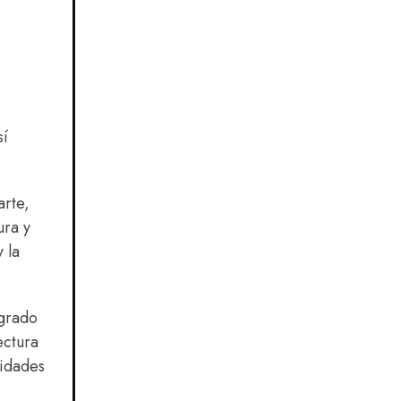
sí
arte,
ura y
 la
ogrado
ectura
nidades