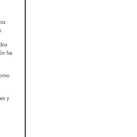
dos
s.
idos
ión ha
como
es y