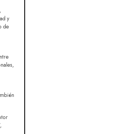
,
dad y
o de
ntre
onales,
también
otor
,