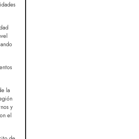
nidades
udad
vel
rando
entos
e la
región
rnos y
on el
rito de