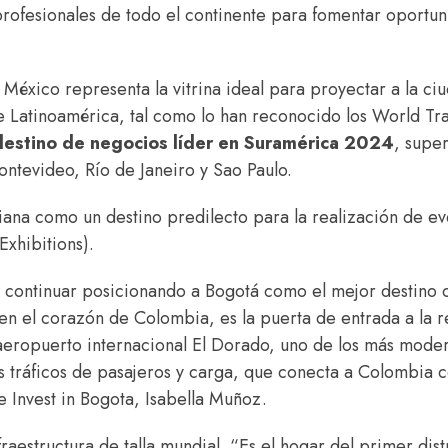
profesionales de todo el continente para fomentar oportu
México representa la vitrina ideal para proyectar a la ci
 Latinoamérica, tal como lo han reconocido los World Tra
r destino de negocios líder en Suramérica 2024
, supe
ntevideo, Río de Janeiro y Sao Paulo.
iana como un destino predilecto para la realización de ev
Exhibitions).
 continuar posicionando a Bogotá como el mejor destino d
en el corazón de Colombia, es la puerta de entrada a la 
l aeropuerto internacional El Dorado, uno de los más mode
 tráficos de pasajeros y carga, que conecta a Colombia c
e Invest in Bogota, Isabella Muñoz.
aestructura de talla mundial. “Es el hogar del primer dist