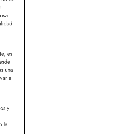
e
iosa
alidad
te, es
desde
es una
var a
os y
o la