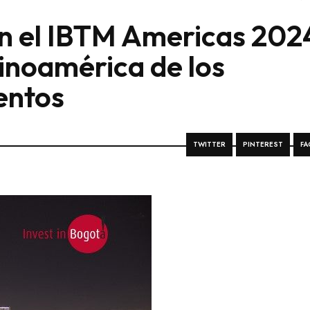
en el IBTM Americas 202
tinoamérica de los
entos
TWITTER
PINTEREST
FA