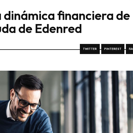
 dinámica financiera de
uda de Edenred
TWITTER
PINTEREST
FA