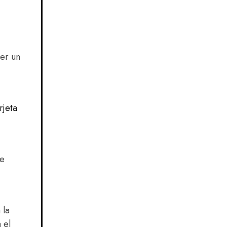
ner un
rjeta
de
 la
 el