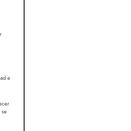
r
dad e
recer
y se