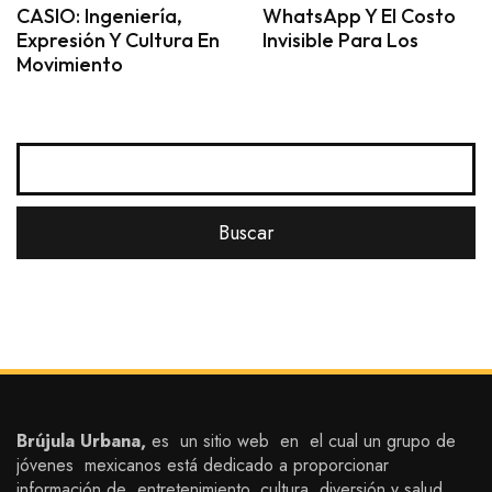
CASIO: Ingeniería,
WhatsApp Y El Costo
Expresión Y Cultura En
Invisible Para Los
Movimiento
Brújula Urbana,
es un sitio web en el cual un grupo de
jóvenes mexicanos está dedicado a proporcionar
información de entretenimiento, cultura, diversión y salud,