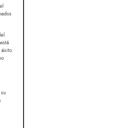
el
onados
del
está
 éxito
oo
 su
s