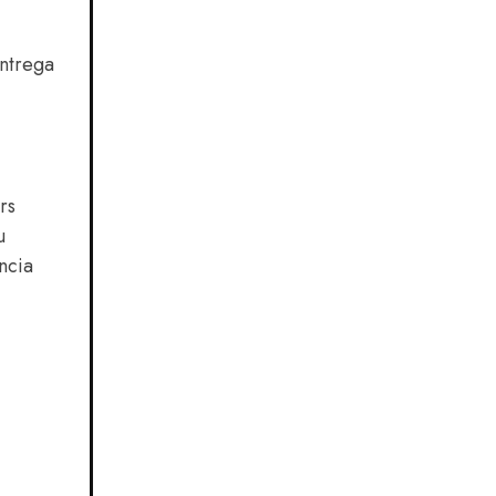
entrega
rs
u
ncia