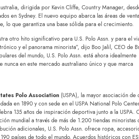
tralia, dirigida por Kevin Cliffe, Country Manager, desd
os en Sydney. El nuevo equipo abarca las áreas de venta
te, lo que garantiza una base sólida para el crecimiento.
a otro hito significativo para U.S. Polo Assn. y para el vi
rónico y el panorama minorista”, dijo Boo Jalil, CEO de B
lares del mundo, U.S. Polo Assn. está ahora idealmente
e nunca en este mercado australiano único y que marca
tates Polo Association
(USPA), la mayor asociación de 
ndada en 1890 y con sede en el USPA National Polo Cente
celebra 135 años de inspiración deportiva junto a la USPA. 
ución mundial a través de más de 1.200 tiendas minoristas 
ibución adicionales, U.S. Polo Assn. ofrece ropa, accesori
 190 países de todo el mundo. Acuerdos históricos con E