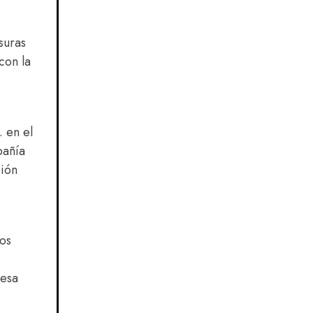
suras
con la
 en el
pañía
ción
los
 esa