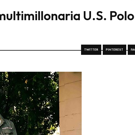
ultimillonaria U.S. Polo
TWITTER
PINTEREST
FA