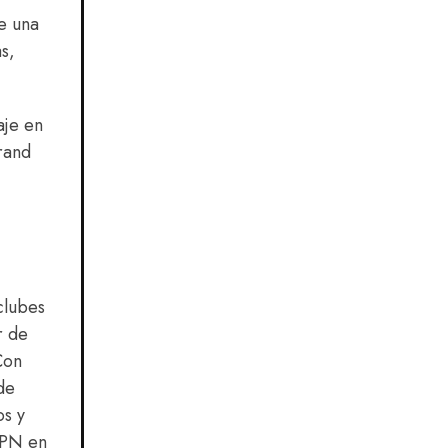
e una
s,
aje en
rand
clubes
r de
Con
de
os y
SPN en