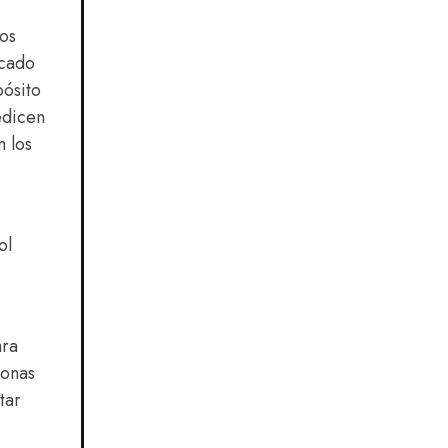
os
icado
pósito
edicen
n los
ol
ara
sonas
tar