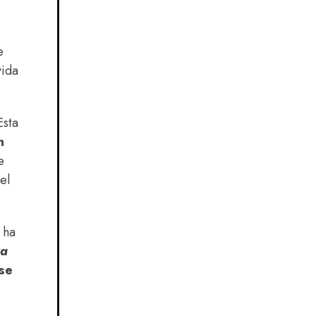
.
e
vida
Esta
n
e
el
 ha
ta
se