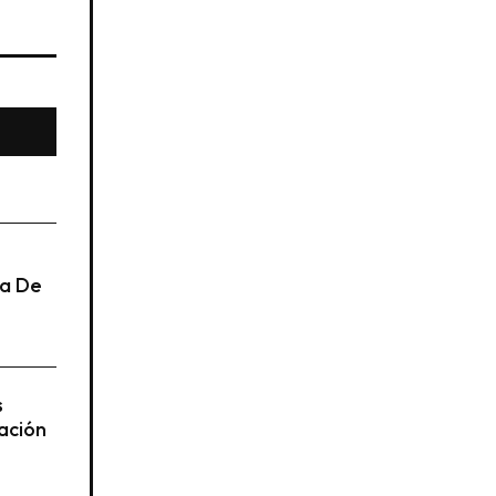
ta De
s
ación