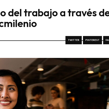
o del trabajo a través de
ecmilenio
TWITTER
PINTEREST
FA