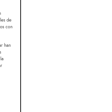
n
ales de
dos con
ar han
s
la
ar