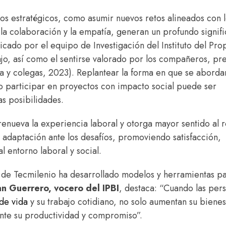
s estratégicos, como asumir nuevos retos alineados con l
 la colaboración y la empatía, generan un profundo signif
icado por el equipo de Investigación del Instituto del Pro
abajo, así como el sentirse valorado por los compañeros, pr
ija y colegas, 2023). Replantear la forma en que se aborda
o participar en proyectos con impacto social puede ser
as posibilidades.
 renueva la experiencia laboral y otorga mayor sentido al r
e adaptación ante los desafíos, promoviendo satisfacción,
l entorno laboral y social.
 de Tecmilenio ha desarrollado modelos y herramientas p
an Guerrero, vocero del IPBI
, destaca: “Cuando las per
de vida
y su trabajo cotidiano, no solo aumentan su bienes
ente su productividad y compromiso”.