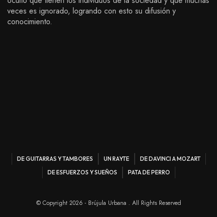
oculto que tienen los individuos de la sociedad y que muchas
veces es ignorado, logrando con esto su difusión y
conocimiento.
DE GUITARRAS Y TAMBORES
UN RAYTE
DE DAVINCI A MOZART
DE ESFUERZOS Y SUEÑOS
PATA DE PERRO
© Copyright 2026 - Brújula Urbana . All Rights Reserved